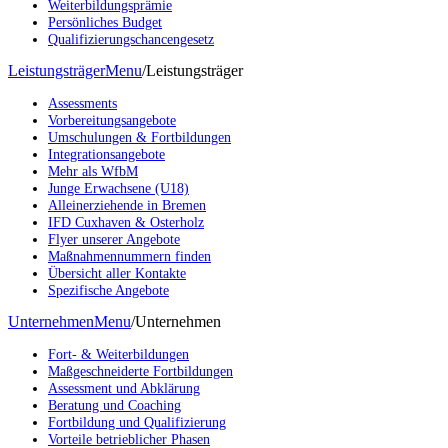
Weiterbildungsprämie
Persönliches Budget
Qualifizierungschancengesetz
Leistungsträger
Menu
/
Leistungsträger
Assessments
Vorbereitungsangebote
Umschulungen & Fortbildungen
Integrationsangebote
Mehr als WfbM
Junge Erwachsene (U18)
Alleinerziehende in Bremen
IFD Cuxhaven & Osterholz
Flyer unserer Angebote
Maßnahmennummern finden
Übersicht aller Kontakte
Spezifische Angebote
Unternehmen
Menu
/
Unternehmen
Fort- & Weiterbildungen
Maßgeschneiderte Fortbildungen
Assessment und Abklärung
Beratung und Coaching
Fortbildung und Qualifizierung
Vorteile betrieblicher Phasen