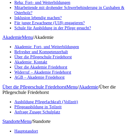
Reha: Fort- und Weiterbildungen
Mitarbeitende mit drohender Schwerbehinderung in Cuxhaben &
Osterholz?
Inklusion lebendig machen?
Für junge Erwachsene (U18) engagieren?
Schule für Ausbildung in der Pflege gesucht?
Akademie
Menu
/
Akademie
Akademie: Fort- und Weiterbildungen
Refresher und Kompetenzerhalt
Über die Pflegeschule Friedehorst
Akademie: Kontakt
Über die Akademie Friedehorst
Widerruf – Akademie Friedehorst
AGB – Akademie Friedehorst
Über die Pflegeschule Friedehorst
Menu
/
Akademie
/
Über die
Pflegeschule Friedehorst
Ausbildung Pflegefachkraft (Vollzeit)
Pflegeausbildung in Teilzeit
Anfrage Zusage Schulplatz
Standorte
Menu
/
Standorte
Hauptstandort