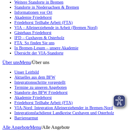
Weitere Standorte in Bremen
Standorte in Niedersachsen & Bremen
Informationen vor Ort
Akademie Friedehorst
Friedehorst Teilhabe Arbeit (FTA)
VIA – Alleinerziehende in Arbeit (Bremen Nord)
Gästehaus Friedehorst
IFD – Cuxhaven & Osterholz
FTA: So finden Sie uns
In Bremen-Lesum – unsere Akademie
Übersicht der VIA-Standorte
Über uns
Menu
/
Über uns
Unser Leitbild
Aktuelles aus dem BFW
Integrationsschritte vorgestellt
Termine zu unseren Angeboten
Standorte des BFW Friedehorst
Akademie Friedehorst
Friedehorst Teilhabe Arbeit (FTA)
VIA-Nord: Integration Alleinerziehender in Bremen-Nord
Integrationsfachdienst Landkreise Cuxhaven und Osterholz
Barrierearmut
Alle Angebote
Menu
/
Alle Angebote