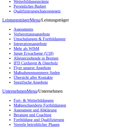
Weiterbildungsprämie
Persönliches Budget
Qualifizierungschancengesetz
Leistungsträger
Menu
/
Leistungsträger
Assessments
Vorbereitungsangebote
Umschulungen & Fortbildungen
Integrationsangebote
Mehr als WfbM
Junge Erwachsene (U18)
Alleinerziehende in Bremen
IFD Cuxhaven & Osterholz
Flyer unserer Angebote
Maßnahmennummern finden
Übersicht aller Kontakte
Spezifische Angebote
Unternehmen
Menu
/
Unternehmen
Fort- & Weiterbildungen
Maßgeschneiderte Fortbildungen
Assessment und Abklärung
Beratung und Coaching
Fortbildung und Qualifizierung
Vorteile betrieblicher Phasen