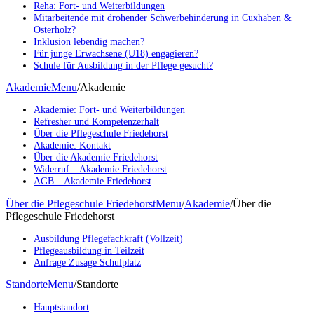
Reha: Fort- und Weiterbildungen
Mitarbeitende mit drohender Schwerbehinderung in Cuxhaben &
Osterholz?
Inklusion lebendig machen?
Für junge Erwachsene (U18) engagieren?
Schule für Ausbildung in der Pflege gesucht?
Akademie
Menu
/
Akademie
Akademie: Fort- und Weiterbildungen
Refresher und Kompetenzerhalt
Über die Pflegeschule Friedehorst
Akademie: Kontakt
Über die Akademie Friedehorst
Widerruf – Akademie Friedehorst
AGB – Akademie Friedehorst
Über die Pflegeschule Friedehorst
Menu
/
Akademie
/
Über die
Pflegeschule Friedehorst
Ausbildung Pflegefachkraft (Vollzeit)
Pflegeausbildung in Teilzeit
Anfrage Zusage Schulplatz
Standorte
Menu
/
Standorte
Hauptstandort