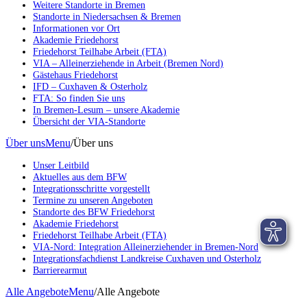
Weitere Standorte in Bremen
Standorte in Niedersachsen & Bremen
Informationen vor Ort
Akademie Friedehorst
Friedehorst Teilhabe Arbeit (FTA)
VIA – Alleinerziehende in Arbeit (Bremen Nord)
Gästehaus Friedehorst
IFD – Cuxhaven & Osterholz
FTA: So finden Sie uns
In Bremen-Lesum – unsere Akademie
Übersicht der VIA-Standorte
Über uns
Menu
/
Über uns
Unser Leitbild
Aktuelles aus dem BFW
Integrationsschritte vorgestellt
Termine zu unseren Angeboten
Standorte des BFW Friedehorst
Akademie Friedehorst
Friedehorst Teilhabe Arbeit (FTA)
VIA-Nord: Integration Alleinerziehender in Bremen-Nord
Integrationsfachdienst Landkreise Cuxhaven und Osterholz
Barrierearmut
Alle Angebote
Menu
/
Alle Angebote