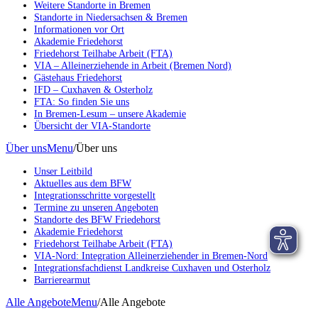
Weitere Standorte in Bremen
Standorte in Niedersachsen & Bremen
Informationen vor Ort
Akademie Friedehorst
Friedehorst Teilhabe Arbeit (FTA)
VIA – Alleinerziehende in Arbeit (Bremen Nord)
Gästehaus Friedehorst
IFD – Cuxhaven & Osterholz
FTA: So finden Sie uns
In Bremen-Lesum – unsere Akademie
Übersicht der VIA-Standorte
Über uns
Menu
/
Über uns
Unser Leitbild
Aktuelles aus dem BFW
Integrationsschritte vorgestellt
Termine zu unseren Angeboten
Standorte des BFW Friedehorst
Akademie Friedehorst
Friedehorst Teilhabe Arbeit (FTA)
VIA-Nord: Integration Alleinerziehender in Bremen-Nord
Integrationsfachdienst Landkreise Cuxhaven und Osterholz
Barrierearmut
Alle Angebote
Menu
/
Alle Angebote