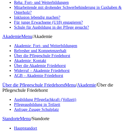
Reha: Fort- und Weiterbildungen
Mitarbeitende mit drohender Schwerbehinderung in Cuxhaben &
Osterholz?
Inklusion lebendig machen?
Für junge Erwachsene (U18) engagieren?
Schule für Ausbildung in der Pflege gesucht?
Akademie
Menu
/
Akademie
Akademie: Fort- und Weiterbildungen
Refresher und Kompetenzerhalt
Über die Pflegeschule Friedehorst
Akademie: Kontakt
Über die Akademie Friedehorst
Widerruf – Akademie Friedehorst
AGB – Akademie Friedehorst
Über die Pflegeschule Friedehorst
Menu
/
Akademie
/
Über die
Pflegeschule Friedehorst
Ausbildung Pflegefachkraft (Vollzeit)
Pflegeausbildung in Teilzeit
Anfrage Zusage Schulplatz
Standorte
Menu
/
Standorte
Hauptstandort