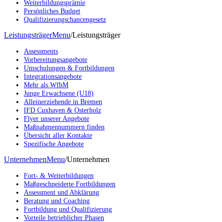
Weiterbildungsprämie
Persönliches Budget
Qualifizierungschancengesetz
Leistungsträger
Menu
/
Leistungsträger
Assessments
Vorbereitungsangebote
Umschulungen & Fortbildungen
Integrationsangebote
Mehr als WfbM
Junge Erwachsene (U18)
Alleinerziehende in Bremen
IFD Cuxhaven & Osterholz
Flyer unserer Angebote
Maßnahmennummern finden
Übersicht aller Kontakte
Spezifische Angebote
Unternehmen
Menu
/
Unternehmen
Fort- & Weiterbildungen
Maßgeschneiderte Fortbildungen
Assessment und Abklärung
Beratung und Coaching
Fortbildung und Qualifizierung
Vorteile betrieblicher Phasen